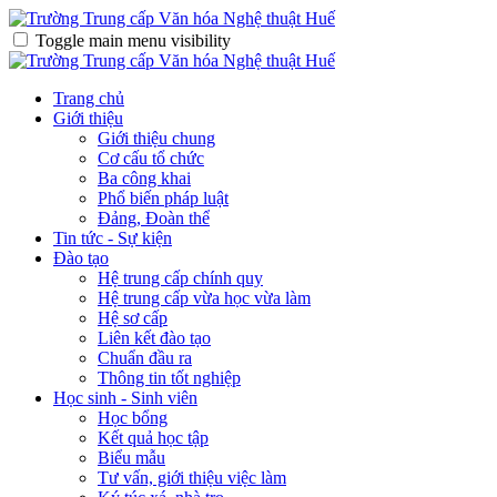
Toggle main menu visibility
Trang chủ
Giới thiệu
Giới thiệu chung
Cơ cấu tổ chức
Ba công khai
Phổ biến pháp luật
Đảng, Đoàn thể
Tin tức - Sự kiện
Đào tạo
Hệ trung cấp chính quy
Hệ trung cấp vừa học vừa làm
Hệ sơ cấp
Liên kết đào tạo
Chuẩn đầu ra
Thông tin tốt nghiệp
Học sinh - Sinh viên
Học bổng
Kết quả học tập
Biểu mẫu
Tư vấn, giới thiệu việc làm