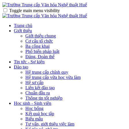
Toggle main menu visibility
Trang chủ
Giới thiệu
Giới thiệu chung
Cơ cấu tổ chức
Ba công khai
Phổ biến pháp luật
Đảng, Đoàn thể
Tin tức - Sự kiện
Đào tạo
Hệ trung cấp chính quy
Hệ trung cấp vừa học vừa làm
Hệ sơ cấp
Liên kết đào tạo
Chuẩn đầu ra
Thông tin tốt nghiệp
Học sinh - Sinh viên
Học bổng
Kết quả học tập
Biểu mẫu
Tư vấn, giới thiệu việc làm