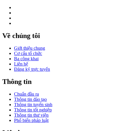
Về chúng tôi
Giới thiệu chung
Cơ cấu tổ chức
Ba công khai
Liên hệ
Đăng ký trực tuyến
Thông tin
Chuẩn đầu ra
Thông tin đào tạo
Thông tin tuyển sinh
Thông tin tốt nghiệp
Thông tin thư viện
Phổ biến pháp luật