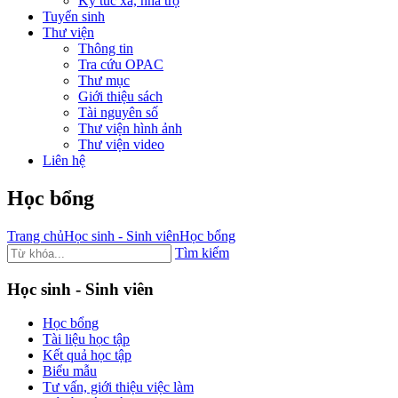
Ký túc xá, nhà trọ
Tuyển sinh
Thư viện
Thông tin
Tra cứu OPAC
Thư mục
Giới thiệu sách
Tài nguyên số
Thư viện hình ảnh
Thư viện video
Liên hệ
Học bổng
Trang chủ
Học sinh - Sinh viên
Học bổng
Tìm kiếm
Học sinh - Sinh viên
Học bổng
Tài liệu học tập
Kết quả học tập
Biểu mẫu
Tư vấn, giới thiệu việc làm