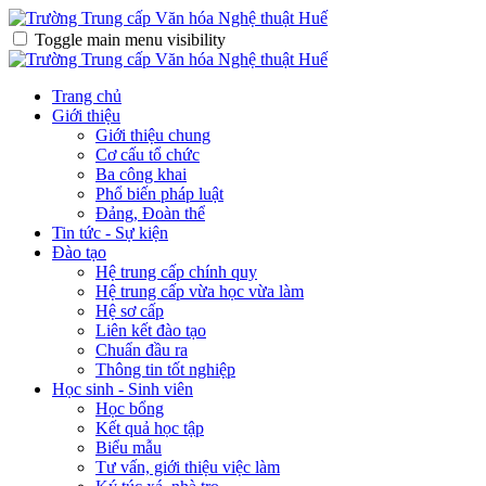
Toggle main menu visibility
Trang chủ
Giới thiệu
Giới thiệu chung
Cơ cấu tổ chức
Ba công khai
Phổ biến pháp luật
Đảng, Đoàn thể
Tin tức - Sự kiện
Đào tạo
Hệ trung cấp chính quy
Hệ trung cấp vừa học vừa làm
Hệ sơ cấp
Liên kết đào tạo
Chuẩn đầu ra
Thông tin tốt nghiệp
Học sinh - Sinh viên
Học bổng
Kết quả học tập
Biểu mẫu
Tư vấn, giới thiệu việc làm