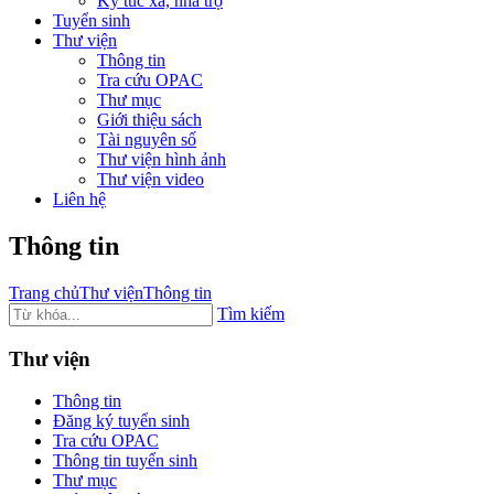
Ký túc xá, nhà trọ
Tuyển sinh
Thư viện
Thông tin
Tra cứu OPAC
Thư mục
Giới thiệu sách
Tài nguyên số
Thư viện hình ảnh
Thư viện video
Liên hệ
Thông tin
Trang chủ
Thư viện
Thông tin
Tìm kiếm
Thư viện
Thông tin
Đăng ký tuyển sinh
Tra cứu OPAC
Thông tin tuyển sinh
Thư mục