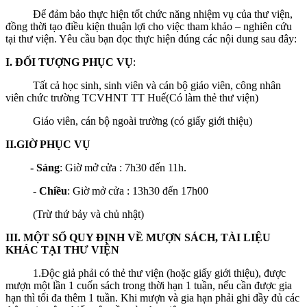
Để đảm bảo thực hiện tốt chức năng nhiệm vụ của thư viện,
đồng thời tạo điều kiện thuận lợi cho việc tham khảo – nghiên cứu
tại thư viện. Yêu cầu bạn đọc thực hiện đúng các nội dung sau đây:
I.
ĐỐI TƯỢNG PHỤC VỤ
:
Tất cả học sinh, sinh viên và cán bộ giáo viên, công nhân
viên chức trường TCVHNT TT Huế(Có làm thẻ thư viện)
Giáo viên, cán bộ ngoài trường (có giấy giới thiệu)
II.GIỜ PHỤC VỤ
- Sáng
: Giờ mở cửa : 7h30 đến 11h.
-
Chiều
: Giờ mở cửa : 13h30 đến 17h00
(Trừ thứ bảy và chủ nhật)
III. MỘT SỐ QUY ĐỊNH VỀ MƯỢN SÁCH, TÀI LIỆU
KHÁC TẠI THƯ VIỆN
1.Độc giả phải có thẻ thư viện (hoặc giấy giới thiệu), được
mượn một lần 1 cuốn sách trong thời hạn 1 tuần, nếu cần được gia
hạn thì tối đa thêm 1 tuần. Khi mượn và gia hạn phải ghi đầy đủ các