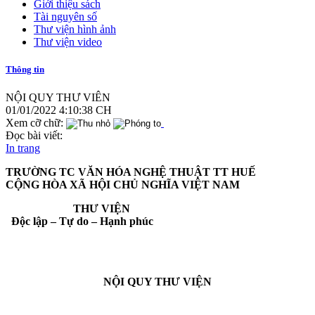
Giới thiệu sách
Tài nguyên số
Thư viện hình ảnh
Thư viện video
Thông tin
NỘI QUY THƯ VIÊN
01/01/2022 4:10:38 CH
Xem cỡ chữ:
Đọc bài viết:
In trang
TRƯỜNG TC VĂN HÓA NGHỆ THUẬT TT HUẾ
CỘNG HÒA XÃ HỘI CHỦ NGHĨA VIỆT NAM
THƯ VIỆN
Độc lập – Tự do – Hạnh phúc
NỘI QUY THƯ VIỆN