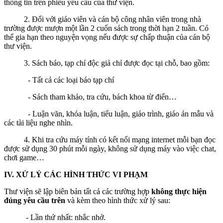
thông tin trên phiếu yêu cầu của thư viện.
2. Đối với giáo viên và cán bộ công nhân viên trong nhà
trường được mượn một lần 2 cuốn sách trong thời hạn 2 tuần. Có
thể gia hạn theo nguyện vọng nếu được sự chấp thuận của cán bộ
thư viện.
3. Sách báo, tạp chí độc giả chỉ được đọc tại chỗ, bao gồm:
- Tất cả các loại báo tạp chí
- Sách tham khảo, tra cứu, bách khoa từ điển…
- Luận văn, khóa luận, tiểu luận, giáo trình, giáo án mẫu và
các tài liệu nghe nhìn.
4. Khi tra cứu máy tính có kết nối mạng internet mỗi bạn đọc
được sử dụng 30 phút mỗi ngày, không sử dụng máy vào việc chat,
chơi game…
IV. XỬ LÝ CÁC HÌNH THỨC VI PHẠM
Thư viện sẽ lập biên bản tất cả các trường hợp
không thực hiện
đúng yêu cầu trên
và kèm theo hình thức xử lý sau:
- Lần thứ nhất: nhắc nhở.