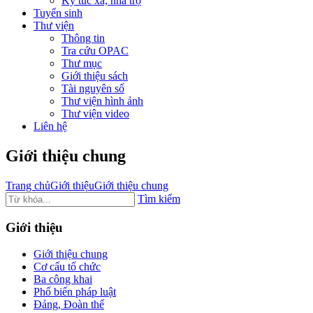
Ký túc xá, nhà trọ
Tuyển sinh
Thư viện
Thông tin
Tra cứu OPAC
Thư mục
Giới thiệu sách
Tài nguyên số
Thư viện hình ảnh
Thư viện video
Liên hệ
Giới thiệu chung
Trang chủ
Giới thiệu
Giới thiệu chung
Tìm kiếm
Giới thiệu
Giới thiệu chung
Cơ cấu tổ chức
Ba công khai
Phổ biến pháp luật
Đảng, Đoàn thể