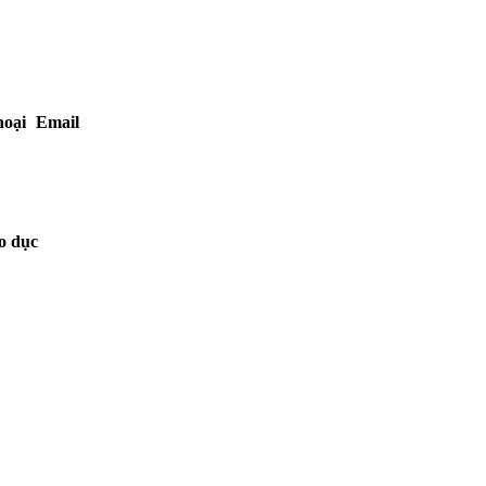
hoại
Email
áo dục