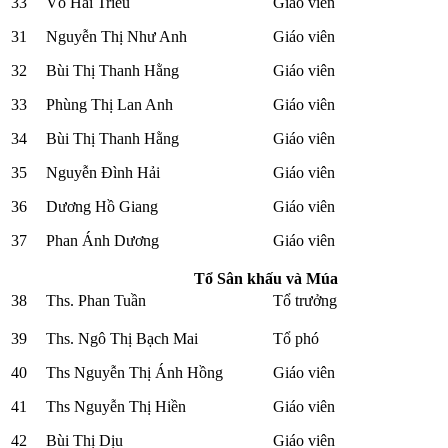
33
Võ Hải Triều
Giáo viên
31
Nguyễn Thị Như Anh
Giáo viên
32
Bùi Thị Thanh Hằng
Giáo viên
33
Phùng Thị Lan Anh
Giáo viên
34
Bùi Thị Thanh Hằng
Giáo viên
35
Nguyễn Đình Hải
Giáo viên
36
Dương Hồ Giang
Giáo viên
37
Phan Ánh Dương
Giáo viên
Tổ Sân khấu và Múa
38
Ths. Phan Tuần
Tổ trưởng
39
Ths. Ngô Thị Bạch Mai
Tổ phó
40
Ths Nguyễn Thị Ánh Hồng
Giáo viên
41
Ths Nguyễn Thị Hiền
Giáo viên
42
Bùi Thị Dịu
Giáo viên