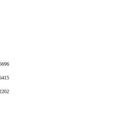
5696
6415
2202