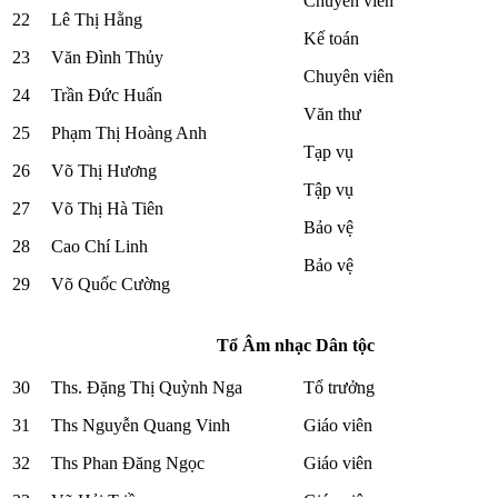
Chuyên viên
22
Lê Thị Hằng
Kế toán
23
Văn Đình Thủy
Chuyên viên
24
Trần Đức Huấn
Văn thư
25
Phạm Thị Hoàng Anh
Tạp vụ
26
Võ Thị Hương
Tập vụ
27
Võ Thị Hà Tiên
Bảo vệ
28
Cao Chí Linh
Bảo vệ
29
Võ Quốc Cường
Tổ Âm nhạc Dân tộc
30
Ths. Đặng Thị Quỳnh Nga
Tổ trưởng
31
Ths Nguyễn Quang Vinh
Giáo viên
32
Ths Phan Đăng Ngọc
Giáo viên