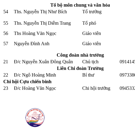
Tổ bộ môn chung và văn hóa
54
Ths. Nguyễn Thị Như Bích
Tổ trưởng
55
Ths. Nguyễn Thị Diễm Trang
Tổ phó
56
Ths Hoàng Văn Ngọc
Giáo viên
57
Nguyễn Đình Anh
Giáo viên
Công đoàn nhà trường
21
Đ/c Nguyễn Xuân Đông Quân
Chủ tịch
091414
Liên Chi đoàn Trường
22
Đ/c Ngô Hoàng Minh
Bí thư
097338
Chi hội Cựu chiến binh
23
Đ/c Hoàng Văn Ngọc
Chi hội trưởng
094533