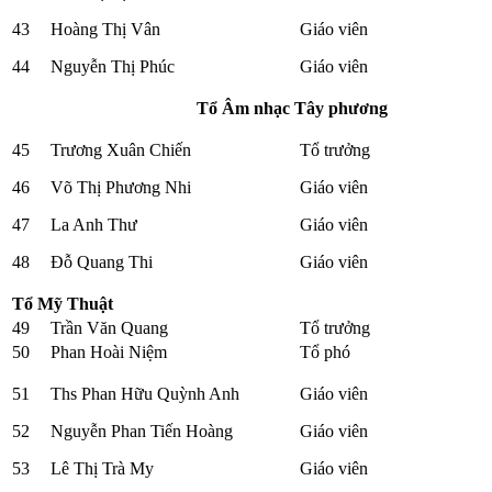
43
Hoàng Thị Vân
Giáo viên
44
Nguyễn Thị Phúc
Giáo viên
Tổ Âm nhạc Tây phương
45
Trương Xuân Chiến
Tổ trưởng
46
Võ Thị Phương Nhi
Giáo viên
47
La Anh Thư
Giáo viên
48
Đỗ Quang Thi
Giáo viên
Tổ Mỹ Thuật
49
Trần Văn Quang
Tổ trưởng
50
Phan Hoài Niệm
Tổ phó
51
Ths Phan Hữu Quỳnh Anh
Giáo viên
52
Nguyễn Phan Tiến Hoàng
Giáo viên
53
Lê Thị Trà My
Giáo viên