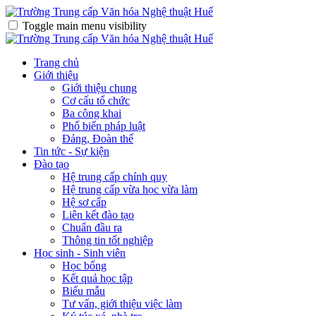
Toggle main menu visibility
Trang chủ
Giới thiệu
Giới thiệu chung
Cơ cấu tổ chức
Ba công khai
Phổ biến pháp luật
Đảng, Đoàn thể
Tin tức - Sự kiện
Đào tạo
Hệ trung cấp chính quy
Hệ trung cấp vừa học vừa làm
Hệ sơ cấp
Liên kết đào tạo
Chuẩn đầu ra
Thông tin tốt nghiệp
Học sinh - Sinh viên
Học bổng
Kết quả học tập
Biểu mẫu
Tư vấn, giới thiệu việc làm