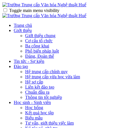
Toggle main menu visibility
Trang chủ
Giới thiệu
Giới thiệu chung
Cơ cấu tổ chức
Ba công khai
Phổ biến pháp luật
Đảng, Đoàn thể
Tin tức - Sự kiện
Đào tạo
Hệ trung cấp chính quy
Hệ trung cấp vừa học vừa làm
Hệ sơ cấp
Liên kết đào tạo
Chuẩn đầu ra
Thông tin tốt nghiệp
Học sinh - Sinh viên
Học bổng
Kết quả học tập
Biểu mẫu
Tư vấn, giới thiệu việc làm