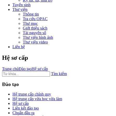
Ký túc xá, nhà trọ
Tuyển sinh
Thư viện
Thông tin
Tra cứu OPAC
Thư mục
Giới thiệu sách
Tài nguyên số
Thư viện hình ảnh
Thư viện video
Liên hệ
Hệ sơ cấp
Trang chủ
Đào tạo
Hệ sơ cấp
Tìm kiếm
Đào tạo
Hệ trung cấp chính quy
Hệ trung cấp vừa học vừa làm
Hệ sơ cấp
Liên kết đào tạo
Chuẩn đầu ra